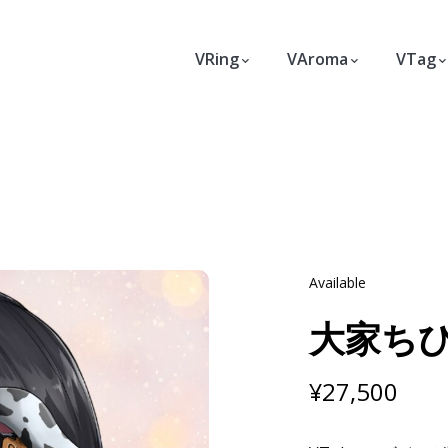
VRing
VAroma
VTag
Available
大家ち
¥
27,500