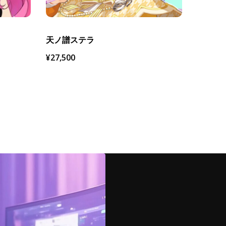
天ノ譜ステラ
¥
27,500