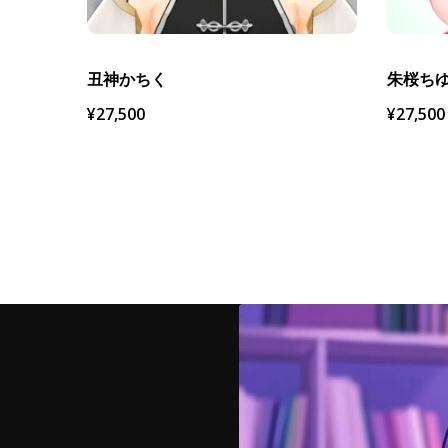
丑神かちく
朱桜ち
¥
27,500
¥
27,500