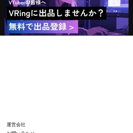
VTuber Search
Search
for:
About Us
運営会社