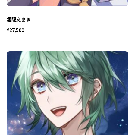
雲隠えまき
¥
27,500