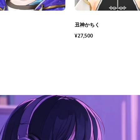
丑神かちく
¥
27,500