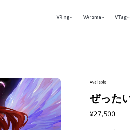
VRing
VAroma
VTag
Available
ぜった
¥
27,500