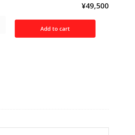
¥49,500
Add to cart
st message