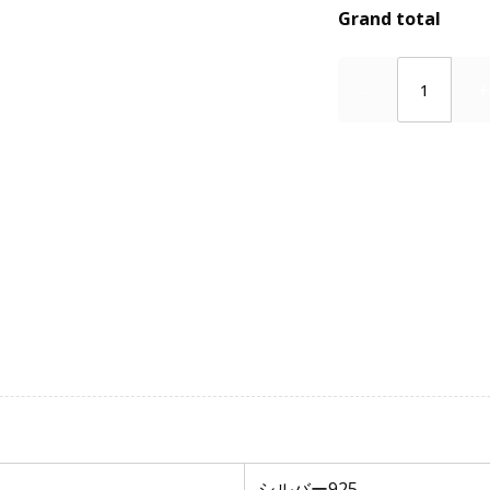
Grand total
Quantity
Category:
reque
シルバー925