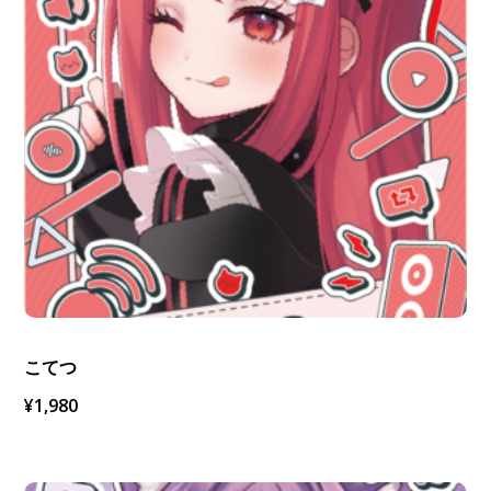
こてつ
¥
1,980