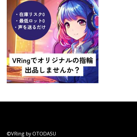
©VRing by OTODASU