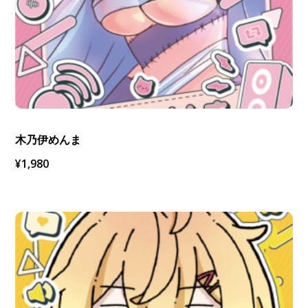
木乃伊めんま
¥
1,980