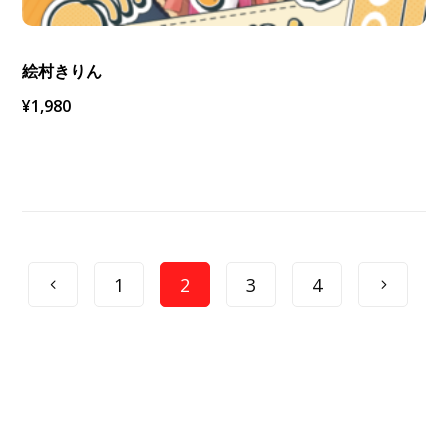
絵村きりん
¥
1,980
1
2
3
4
VTuber Search