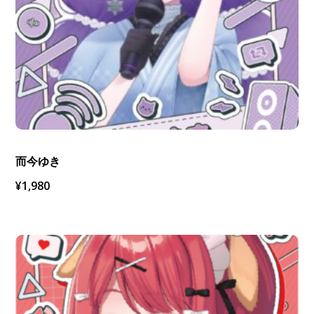
而今ゆき
¥
1,980