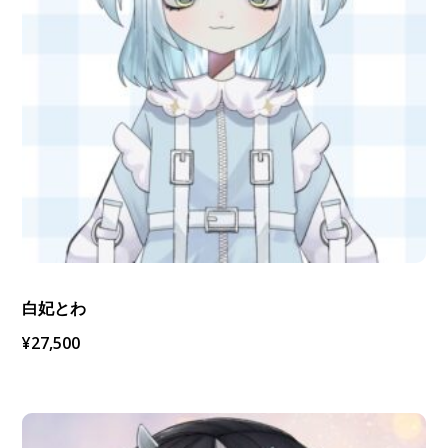
白妃とわ
¥
27,500