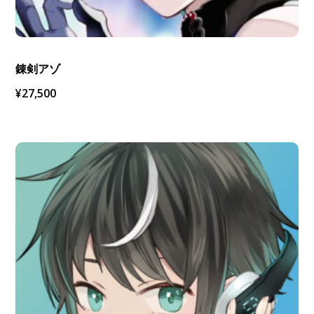
錬剣アゾ
¥
27,500