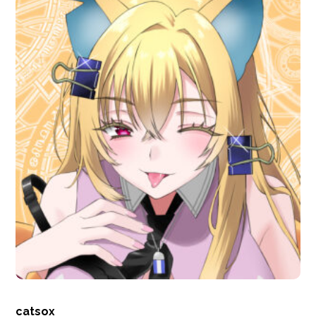
catsox